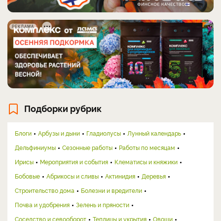
РЕКЛАМА
Подборки рубрик
Блоги
Арбузы и дыни
Гладиолусы
Лунный календарь
Дельфиниумы
Сезонные работы
Работы по месяцам
Ирисы
Мероприятия и события
Клематисы и княжики
Бобовые
Абрикосы и сливы
Актинидия
Деревья
Строительство дома
Болезни и вредители
Почва и удобрения
Зелень и пряности
Соседство и севооборот
Теплицы и укрытия
Овощи