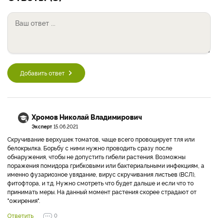
Добавить ответ
Хромов Николай Владимирович
Эксперт
15.06.2021
Скручивание верхушек томатов, чаще всего провоцирует тля или
белокрылка. Борьбу с ними нужно проводить сразу после
обнаружения, чтобы не допустить гибели растения. Возможны
поражения помидора грибковыми или бактериальными инфекциям, а
именно фузариозное увядание, вирус скручивания листьев (ВСЛ),
фитофтора, и т.д. Нужно смотреть что будет дальше и если что то
принимать меры. На данный момент растения скорее страдают от
"ожирения".
Ответить
0