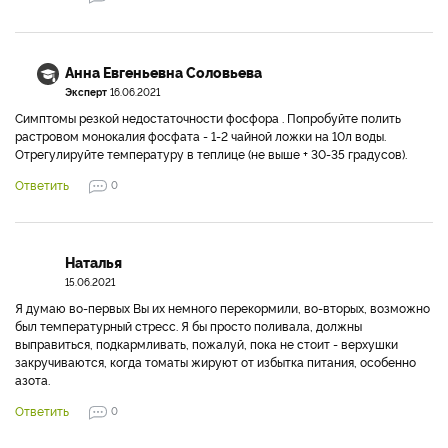
Анна Евгеньевна Соловьева
Эксперт
16.06.2021
Симптомы резкой недостаточности фосфора . Попробуйте полить
растровом монокалия фосфата - 1-2 чайной ложки на 10л воды.
Отрегулируйте температуру в теплице (не выше + 30-35 градусов).
Ответить
0
Наталья
15.06.2021
Я думаю во-первых Вы их немного перекормили, во-вторых, возможно
был температурный стресс. Я бы просто поливала, должны
выправиться, подкармливать, пожалуй, пока не стоит - верхушки
закручиваются, когда томаты жируют от избытка питания, особенно
азота.
Ответить
0