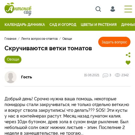
КАЛЕНДАРЬ ДАЧНИКА
САД И ОГОРОД
ЦВЕТЫ И РАСТЕНИЯ
ДАЧНЫ
Главная
Лента вопросов-ответов
Овощи
Задать вопрос
Скручиваются ветки томатов
Овощи
15.06.2021
3
2342
Гость
Добрый день! Срочно нужна ваша помощь, некоторые
помидоры стали закручиваться, не только отдельно ветки,но
и вокруг ствола закрутились( что делать??? SOS! Эти кусты
у нас в контейнерах растут. Месяц назад гуматом калия,
через 10дн бутоном, древ зола в сухом вмде рыхление. Был
небольшой солн ожог нижних листьев - эпин. Послелние 2
недели в замешвтельстве, не трогаю...