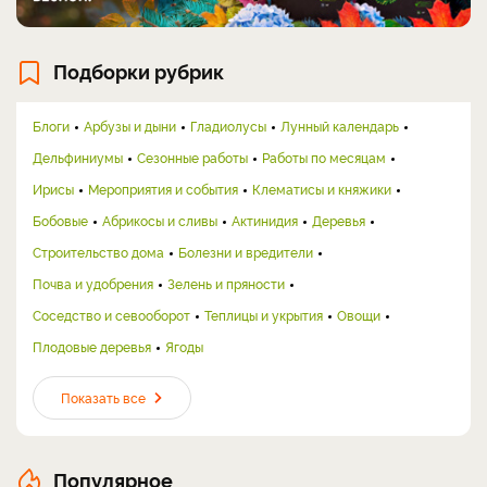
Подборки рубрик
Блоги
Арбузы и дыни
Гладиолусы
Лунный календарь
Дельфиниумы
Сезонные работы
Работы по месяцам
Ирисы
Мероприятия и события
Клематисы и княжики
Бобовые
Абрикосы и сливы
Актинидия
Деревья
Строительство дома
Болезни и вредители
Почва и удобрения
Зелень и пряности
Соседство и севооборот
Теплицы и укрытия
Овощи
Плодовые деревья
Ягоды
Показать все
Популярное