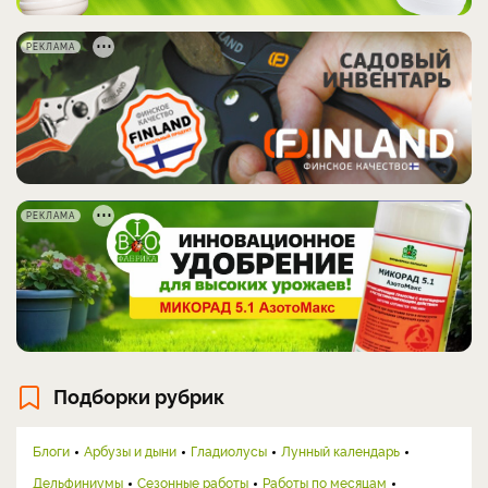
РЕКЛАМА
РЕКЛАМА
Подборки рубрик
Блоги
Арбузы и дыни
Гладиолусы
Лунный календарь
Дельфиниумы
Сезонные работы
Работы по месяцам