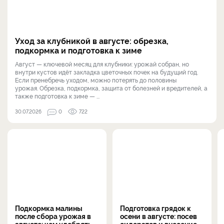
Уход за клубникой в августе: обрезка,
подкормка и подготовка к зиме
Август — ключевой месяц для клубники: урожай собран, но
внутри кустов идёт закладка цветочных почек на будущий год.
Если пренебречь уходом, можно потерять до половины
урожая. Обрезка, подкормка, защита от болезней и вредителей, а
также подготовка к зиме — ...
30.07.2026
0
722
Подкормка малины
Подготовка грядок к
после сбора урожая в
осени в августе: посев
августе: чем удобрять
сидератов и внесение