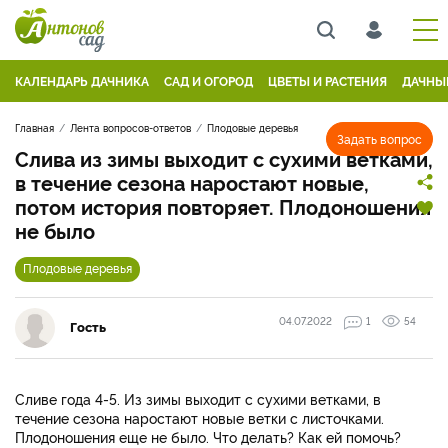
КАЛЕНДАРЬ ДАЧНИКА
САД И ОГОРОД
ЦВЕТЫ И РАСТЕНИЯ
ДАЧНЫ
Главная
Лента вопросов-ответов
Плодовые деревья
Задать вопрос
Слива из зимы выходит с сухими ветками,
в течение сезона наростают новые,
потом история повторяет. Плодоношения
не было
Плодовые деревья
04.07.2022
1
54
Гость
Сливе года 4-5. Из зимы выходит с сухими ветками, в
течение сезона наростают новые ветки с листочками.
Плодоношения еще не было. Что делать? Как ей помочь?