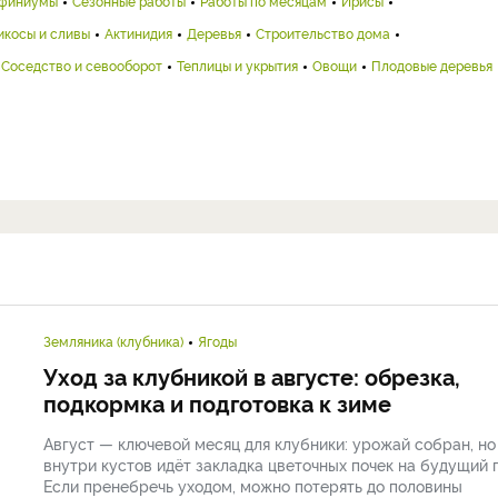
финиумы
Сезонные работы
Работы по месяцам
Ирисы
икосы и сливы
Актинидия
Деревья
Строительство дома
Соседство и севооборот
Теплицы и укрытия
Овощи
Плодовые деревья
Земляника (клубника)
Ягоды
Уход за клубникой в августе: обрезка,
подкормка и подготовка к зиме
Август — ключевой месяц для клубники: урожай собран, но
внутри кустов идёт закладка цветочных почек на будущий г
Если пренебречь уходом, можно потерять до половины