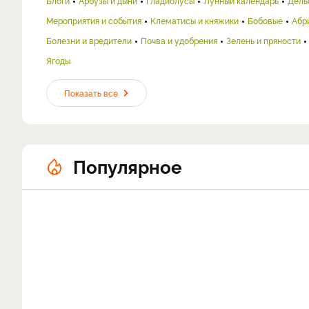
Блоги
Арбузы и дыни
Гладиолусы
Лунный календарь
Дель
Мероприятия и события
Клематисы и княжики
Бобовые
Абр
Болезни и вредители
Почва и удобрения
Зелень и пряности
Ягоды
Показать все
Популярное