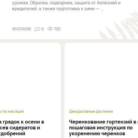
урожая. Обрезка, подкормка, защита от болезней и
вредителей, а также подготовка к зиме — ...
30.07.2026
0
722
ы по месяцам
Декоративные растения
 грядок к осени в
Черенкование гортензий в 
осев сидератов и
пошаговая инструкция по
удобрений
укоренению черенков