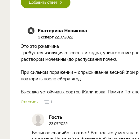
Добавить ответ
Екатерина Новикова
Эксперт
22.07.2022
Это это ржавчина
Требуется изоляция от сосны и кедра, уничтожение ра
раствором мочевины (до распускания почек).
При сильном поражении – опрыскивание весной (при р
повторить после сбора ягод.
Высадка устойчивых сортов (Калиновка, Памяти Потапен
Ответить
1
Гость
23.07.2022
Большое спасибо за ответ! Вот только у меня на 
не растут. На одной из фотографий (я не стала ее