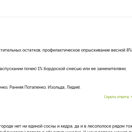
стительных остатков, профилактическое опрыскивание весной 8%
аспускании почек) 1% бордоской смесью или ее заменителями;
ко, Ранняя Потапенко, Изольда, Лидия).
Скрыть ответы
огороде нет ни единой сосны и кедра, да и в лесополосе рядом то
 публиковать) попала в объектив цикадка. У меня вопрос-может л