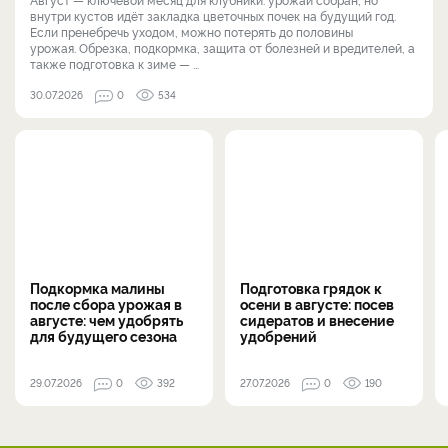
внутри кустов идёт закладка цветочных почек на будущий год.
Если пренебречь уходом, можно потерять до половины
урожая. Обрезка, подкормка, защита от болезней и вредителей, а
также подготовка к зиме — ...
30.07.2026
0
534
Подкормка малины
Подготовка грядок к
после сбора урожая в
осени в августе: посев
августе: чем удобрять
сидератов и внесение
для будущего сезона
удобрений
29.07.2026
0
392
27.07.2026
0
190