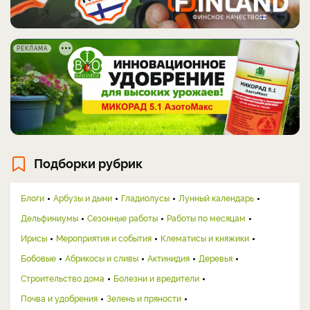
РЕКЛАМА
Подборки рубрик
Блоги
Арбузы и дыни
Гладиолусы
Лунный календарь
Дельфиниумы
Сезонные работы
Работы по месяцам
Ирисы
Мероприятия и события
Клематисы и княжики
Бобовые
Абрикосы и сливы
Актинидия
Деревья
Строительство дома
Болезни и вредители
Почва и удобрения
Зелень и пряности