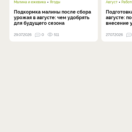
Малина и ежевика
Ягоды
Август
Работ
Подкормка малины после сбора
Подготовка
урожая в августе: чем удобрять
августе: п
для будущего сезона
внесение 
29.07.2026
0
511
27.07.2026