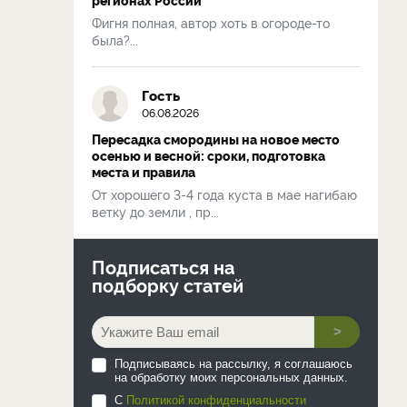
Фигня полная, автор хоть в огороде-то
была?...
Гость
06.08.2026
Пересадка смородины на новое место
осенью и весной: сроки, подготовка
места и правила
От хорошего 3-4 года куста в мае нагибаю
ветку до земли , пр...
Подписаться на
подборку статей
>
Подписываясь на рассылку, я соглашаюсь
на обработку моих персональных данных.
С
Политикой конфиденциальности