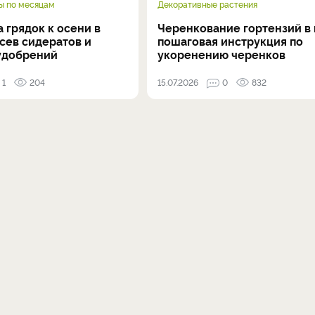
ы по месяцам
Декоративные растения
 грядок к осени в
Черенкование гортензий в 
осев сидератов и
пошаговая инструкция по
удобрений
укоренению черенков
1
204
15.07.2026
0
832