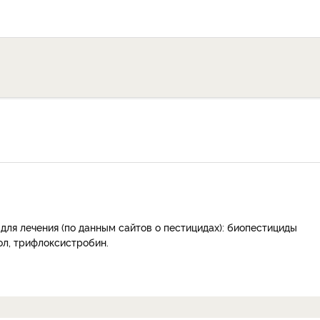
ля лечения (по данным сайтов о пестицидах): биопестициды
ол, трифлоксистробин.