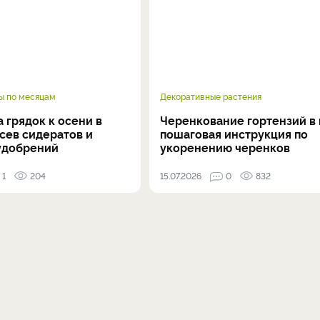
ы по месяцам
Декоративные растения
 грядок к осени в
Черенкование гортензий в 
осев сидератов и
пошаговая инструкция по
удобрений
укоренению черенков
1
204
15.07.2026
0
832