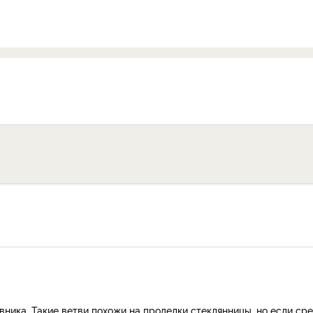
ника. Такие ветви похожи на проделки стеклянницы, но если ср