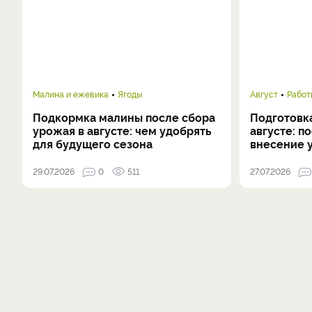
Малина и ежевика
Ягоды
Август
Работ
Подкормка малины после сбора
Подготовка
урожая в августе: чем удобрять
августе: п
для будущего сезона
внесение 
29.07.2026
0
511
27.07.2026