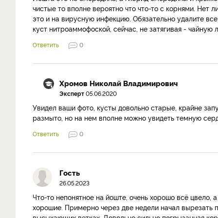
чистые то вполне вероятно что что-то с корнями. Нет 
это и на вирусную инфекцию. Обязательно удалите вс
куст нитроаммофоской, сейчас, не затягивая - чайную 
Ответить
0
Хромов Николай Владимирович
Эксперт
05.06.2020
Увидел ваши фото, кусты довольно старые, крайне зап
размыто, но на нем вполне можно увидеть темную серд
Ответить
0
Гость
26.05.2023
Что-то непонятное на йоште, очень хорошо всё цвело, а
хорошие. Примерно через две недели начал вырезать 
высыхающих ветках. Довольно сильно погрызанная кора,