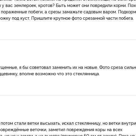
ли у вас землероек, кротов? Быть может они повредили корни. По
е пораженные побеги, а срезы замажьте садовым варом. Подкор
ложку под куст. Пришлите крупное фото срезанной части побега.
ущенные, я бы советовал заменить их на новые. Фото среза силь
цевинку, вполне возможно что это стеклянница.
 потом стали ветки высыхать, искал стеклянницу, но ветки внутри
повреждённые веточки, заметил повреждения коры на всех
 но не у земли, а на высоте (примерно 50 см от земли). Пока не