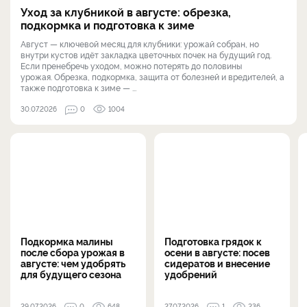
Уход за клубникой в августе: обрезка,
подкормка и подготовка к зиме
Август — ключевой месяц для клубники: урожай собран, но
внутри кустов идёт закладка цветочных почек на будущий год.
Если пренебречь уходом, можно потерять до половины
урожая. Обрезка, подкормка, защита от болезней и вредителей, а
также подготовка к зиме — ...
30.07.2026
0
1004
Подкормка малины
Подготовка грядок к
после сбора урожая в
осени в августе: посев
августе: чем удобрять
сидератов и внесение
для будущего сезона
удобрений
29.07.2026
0
648
27.07.2026
1
236