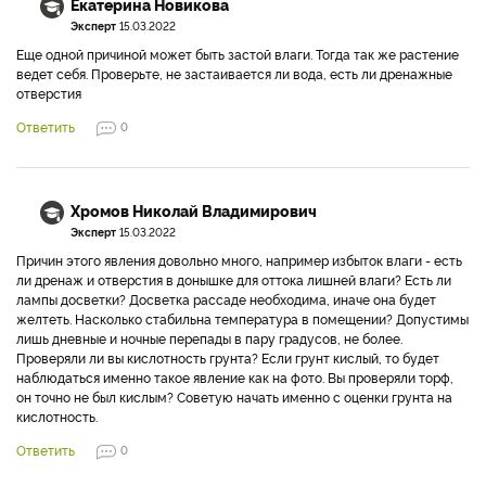
Екатерина Новикова
Эксперт
15.03.2022
Еще одной причиной может быть застой влаги. Тогда так же растение
ведет себя. Проверьте, не застаивается ли вода, есть ли дренажные
отверстия
Ответить
0
Хромов Николай Владимирович
Эксперт
15.03.2022
Причин этого явления довольно много, например избыток влаги - есть
ли дренаж и отверстия в донышке для оттока лишней влаги? Есть ли
лампы досветки? Досветка рассаде необходима, иначе она будет
желтеть. Насколько стабильна температура в помещении? Допустимы
лишь дневные и ночные перепады в пару градусов, не более.
Проверяли ли вы кислотность грунта? Если грунт кислый, то будет
наблюдаться именно такое явление как на фото. Вы проверяли торф,
он точно не был кислым? Советую начать именно с оценки грунта на
кислотность.
Ответить
0