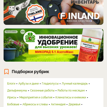
РЕКЛАМА
Подборки рубрик
Блоги
Арбузы и дыни
Гладиолусы
Лунный календарь
Дельфиниумы
Сезонные работы
Работы по месяцам
Ирисы
Мероприятия и события
Клематисы и княжики
Бобовые
Абрикосы и сливы
Актинидия
Деревья