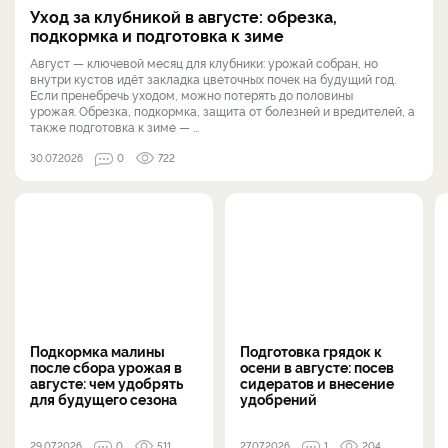
Уход за клубникой в августе: обрезка,
подкормка и подготовка к зиме
Август — ключевой месяц для клубники: урожай собран, но
внутри кустов идёт закладка цветочных почек на будущий год.
Если пренебречь уходом, можно потерять до половины
урожая. Обрезка, подкормка, защита от болезней и вредителей, а
также подготовка к зиме — ...
30.07.2026
0
722
Подкормка малины
Подготовка грядок к
после сбора урожая в
осени в августе: посев
августе: чем удобрять
сидератов и внесение
для будущего сезона
удобрений
29.07.2026
0
511
27.07.2026
1
204