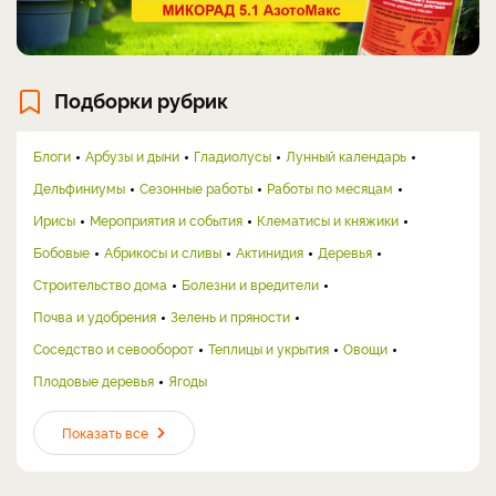
Подборки рубрик
Блоги
Арбузы и дыни
Гладиолусы
Лунный календарь
Дельфиниумы
Сезонные работы
Работы по месяцам
Ирисы
Мероприятия и события
Клематисы и княжики
Бобовые
Абрикосы и сливы
Актинидия
Деревья
Строительство дома
Болезни и вредители
Почва и удобрения
Зелень и пряности
Соседство и севооборот
Теплицы и укрытия
Овощи
Плодовые деревья
Ягоды
Показать все