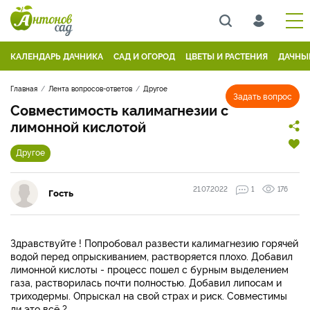
КАЛЕНДАРЬ ДАЧНИКА
САД И ОГОРОД
ЦВЕТЫ И РАСТЕНИЯ
ДАЧНЫ
Главная
Лента вопросов-ответов
Другое
Задать вопрос
Совместимость калимагнезии с
лимонной кислотой
Другое
21.07.2022
1
176
Гость
Здравствуйте ! Попробовал развести калимагнезию горячей
водой перед опрыскиванием, растворяется плохо. Добавил
лимонной кислоты - процесс пошел с бурным выделением
газа, растворилась почти полностью. Добавил липосам и
триходермы. Опрыскал на свой страх и риск. Совместимы
ли это всё ?