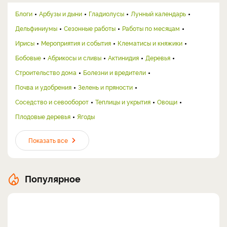
Блоги
Арбузы и дыни
Гладиолусы
Лунный календарь
Дельфиниумы
Сезонные работы
Работы по месяцам
Ирисы
Мероприятия и события
Клематисы и княжики
Бобовые
Абрикосы и сливы
Актинидия
Деревья
Строительство дома
Болезни и вредители
Почва и удобрения
Зелень и пряности
Соседство и севооборот
Теплицы и укрытия
Овощи
Плодовые деревья
Ягоды
Показать все
Популярное