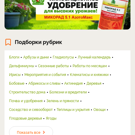
Подборки рубрик
Блоги
Арбузы и дыни
Гладиолусы
Лунный календарь
Дельфиниумы
Сезонные работы
Работы по месяцам
Ирисы
Мероприятия и события
Клематисы и княжики
Бобовые
Абрикосы и сливы
Актинидия
Деревья
Строительство дома
Болезни и вредители
Почва и удобрения
Зелень и пряности
Соседство и севооборот
Теплицы и укрытия
Овощи
Плодовые деревья
Ягоды
Показать все