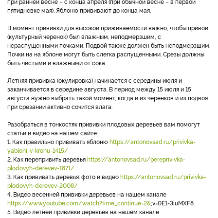
при ранней весне – с конца апреля (при обычной весне – в первой
пятидневке мая). Яблоню прививают до конца мая.
В момент прививки для высокой приживаемости важно, чтобы привой
(культурный черенок) был влажным, неподмерзшим, с
нераспущенными почками. Подвой также должен быть неподмерзшим.
Почки на на яблоне могут быть слегка распущенными. Срезы должны
быть чистыми и влажными от сока.
Летняя прививка (окулировка) начинается с середины июля и
заканчивается в середине августа. В период между 15 июля и 15
августа нужно выбрать такой момент, когда и из черенков и из подвоя
при срезании активно сочится влага.
Разобраться в тонкостях прививки плодовых деревьев вам помогут
статьи и видео на нашем сайте:
1. Как правильно прививать яблоню
https://antonovsad.ru/privivka-
yabloni-v-kronu-1415/
2. Как перепривить деревья
https://antonovsad.ru/pereprivivka-
plodovyh-derevev-1871/
3. Как прививать деревья: фото и видео
https://antonovsad.ru/privivka-
plodovyh-derevev-2008/
4. Видео весенней прививки деревьев на нашем канале
https://www.youtube.com/watch?time_continue=2&
;v=0E1-3iuMXF8
5. Видео летней прививки деревьев на нашем канале