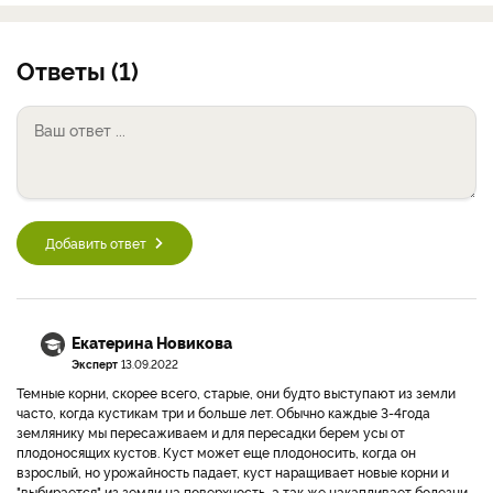
Ответы (1)
Добавить ответ
Екатерина Новикова
Эксперт
13.09.2022
Темные корни, скорее всего, старые, они будто выступают из земли
часто, когда кустикам три и больше лет. Обычно каждые 3-4года
землянику мы пересаживаем и для пересадки берем усы от
плодоносящих кустов. Куст может еще плодоносить, когда он
взрослый, но урожайность падает, куст наращивает новые корни и
"выбирается" из земли на поверхность, а так же накапливает болезни,