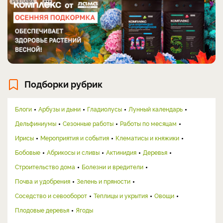
РЕКЛАМА
Подборки рубрик
Блоги
Арбузы и дыни
Гладиолусы
Лунный календарь
Дельфиниумы
Сезонные работы
Работы по месяцам
Ирисы
Мероприятия и события
Клематисы и княжики
Бобовые
Абрикосы и сливы
Актинидия
Деревья
Строительство дома
Болезни и вредители
Почва и удобрения
Зелень и пряности
Соседство и севооборот
Теплицы и укрытия
Овощи
Плодовые деревья
Ягоды