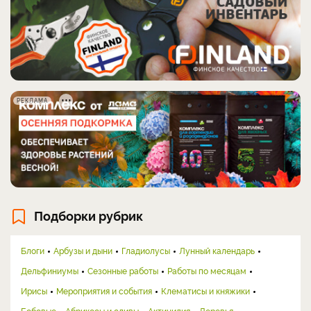
РЕКЛАМА
Подборки рубрик
Блоги
Арбузы и дыни
Гладиолусы
Лунный календарь
Дельфиниумы
Сезонные работы
Работы по месяцам
Ирисы
Мероприятия и события
Клематисы и княжики
Бобовые
Абрикосы и сливы
Актинидия
Деревья