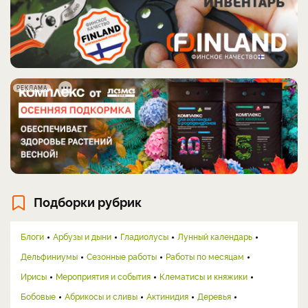
РЕКЛАМА
Подборки рубрик
Блоги
Арбузы и дыни
Гладиолусы
Лунный календарь
Дельфиниумы
Сезонные работы
Работы по месяцам
Ирисы
Мероприятия и события
Клематисы и княжики
Бобовые
Абрикосы и сливы
Актинидия
Деревья