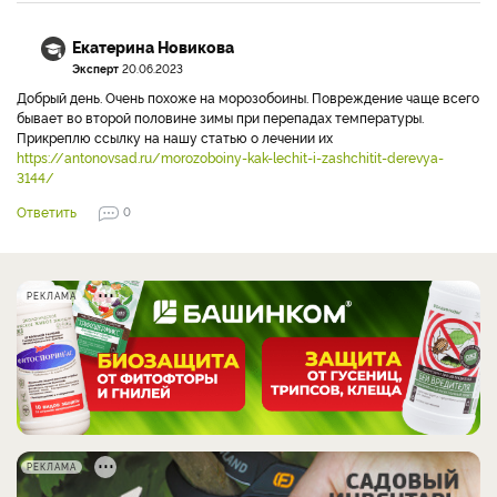
Екатерина Новикова
Эксперт
20.06.2023
Добрый день. Очень похоже на морозобоины. Повреждение чаще всего
бывает во второй половине зимы при перепадах температуры.
Прикреплю ссылку на нашу статью о лечении их
https://antonovsad.ru/morozoboiny-kak-lechit-i-zashchitit-derevya-
3144/
Ответить
0
РЕКЛАМА
РЕКЛАМА