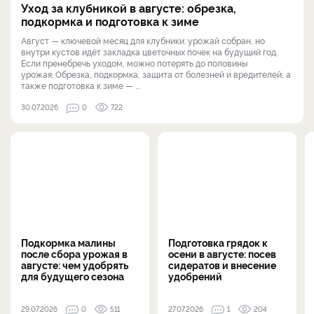
Уход за клубникой в августе: обрезка,
подкормка и подготовка к зиме
Август — ключевой месяц для клубники: урожай собран, но
внутри кустов идёт закладка цветочных почек на будущий год.
Если пренебречь уходом, можно потерять до половины
урожая. Обрезка, подкормка, защита от болезней и вредителей, а
также подготовка к зиме — ...
30.07.2026
0
722
Подкормка малины
Подготовка грядок к
после сбора урожая в
осени в августе: посев
августе: чем удобрять
сидератов и внесение
для будущего сезона
удобрений
29.07.2026
0
511
27.07.2026
1
204