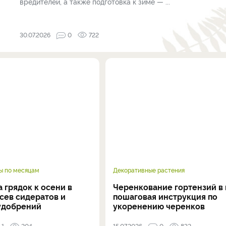
вредителей, а также подготовка к зиме — ...
30.07.2026
0
722
ы по месяцам
Декоративные растения
 грядок к осени в
Черенкование гортензий в 
осев сидератов и
пошаговая инструкция по
удобрений
укоренению черенков
1
204
15.07.2026
0
832