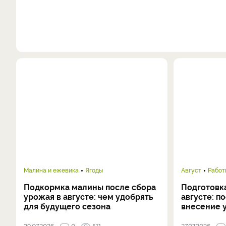
Малина и ежевика
Ягоды
Август
Работ
Подкормка малины после сбора
Подготовка
урожая в августе: чем удобрять
августе: п
для будущего сезона
внесение 
29.07.2026
0
511
27.07.2026