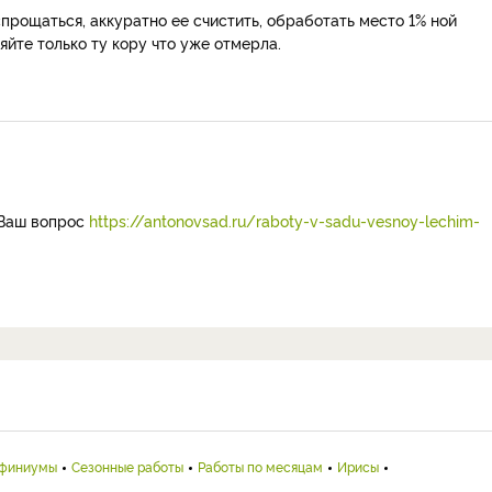
спрощаться, аккуратно ее счистить, обработать место 1% ной
йте только ту кору что уже отмерла.
а Ваш вопрос
https://antonovsad.ru/raboty-v-sadu-vesnoy-lechim-
финиумы
Сезонные работы
Работы по месяцам
Ирисы