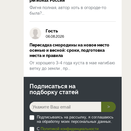
Фигня полная, автор хоть в огороде-то
была?...
Гость
06.08.2026
Пересадка смородины на новое место
осенью и весной: сроки, подготовка
места и правила
От хорошего 3-4 года куста в мае нагибаю
ветку до земли , пр...
Подписаться на
подборку статей
>
Подписываясь на рассылку, я соглашаюсь
на обработку моих персональных данных.
С
Политикой конфиденциальности