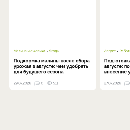
Малина и ежевика
Ягоды
Август
Работ
Подкормка малины после сбора
Подготовка
урожая в августе: чем удобрять
августе: п
для будущего сезона
внесение 
29.07.2026
0
511
27.07.2026