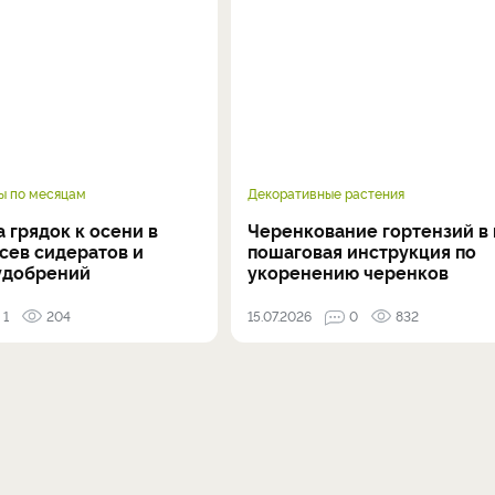
ы по месяцам
Декоративные растения
 грядок к осени в
Черенкование гортензий в 
осев сидератов и
пошаговая инструкция по
удобрений
укоренению черенков
1
204
15.07.2026
0
832