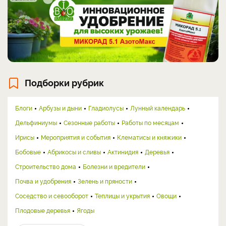
Подборки рубрик
Блоги
Арбузы и дыни
Гладиолусы
Лунный календарь
Дельфиниумы
Сезонные работы
Работы по месяцам
Ирисы
Мероприятия и события
Клематисы и княжики
Бобовые
Абрикосы и сливы
Актинидия
Деревья
Строительство дома
Болезни и вредители
Почва и удобрения
Зелень и пряности
Соседство и севооборот
Теплицы и укрытия
Овощи
Плодовые деревья
Ягоды