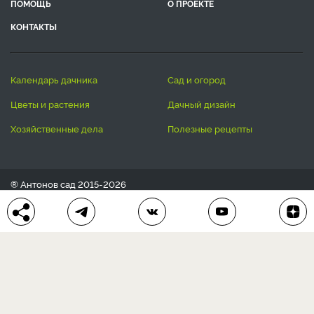
ПОМОЩЬ
О ПРОЕКТЕ
КОНТАКТЫ
календарь дачника
сад и огород
цветы и растения
дачный дизайн
хозяйственные дела
полезные рецепты
® Антонов сад 2015-2026
Политика конфиденциальности
Пользовательское соглашение
Другие наши проекты:
Сканворды
online
Любое использование материала допускается только с
письменного согласия редакции