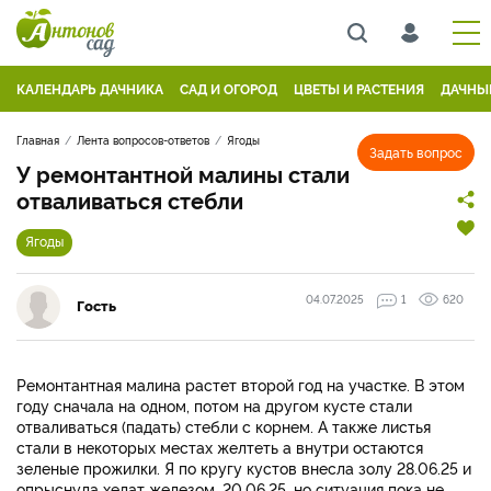
КАЛЕНДАРЬ ДАЧНИКА
САД И ОГОРОД
ЦВЕТЫ И РАСТЕНИЯ
ДАЧНЫ
Главная
Лента вопросов-ответов
Ягоды
Задать вопрос
У ремонтантной малины стали
отваливаться стебли
Ягоды
04.07.2025
1
620
Гость
Ремонтантная малина растет второй год на участке. В этом
году сначала на одном, потом на другом кусте стали
отваливаться (падать) стебли с корнем. А также листья
стали в некоторых местах желтеть а внутри остаются
зеленые прожилки. Я по кругу кустов внесла золу 28.06.25 и
опрыснула хелат железом, 20.06.25, но ситуация пока не