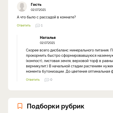
Гость
02.07.2021
А что было с рассадой в комнате?
Ответить
1
Наталья
02.07.2021
Скорее всего дисбаланс минерального питания. П
прокормить быстро сформировавшуюся наземную 
(компост), листовая земля, верховой торф в равн
вермикулит.) В начальной стадии растениям нуже
момента бутонизации. До цветения оптимальная ф
Ответить
0
Подборки рубрик