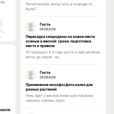
од.
Фигня полная, автор хоть в огороде-то
была?...
Гость
06.08.2026
Пересадка смородины на новое место
осенью и весной: сроки, подготовка
места и правила
От хорошего 3-4 года куста в мае нагибаю
ветку до земли , пр...
Гость
06.08.2026
Применение монофосфата калия для
разных растений
Речь идёт о кислой почве для голубики,
черники, клюквы, брус...
июле: