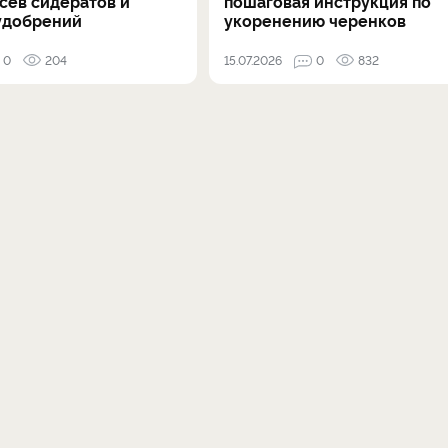
осев сидератов и
пошаговая инструкция по
удобрений
укоренению черенков
0
204
15.07.2026
0
832