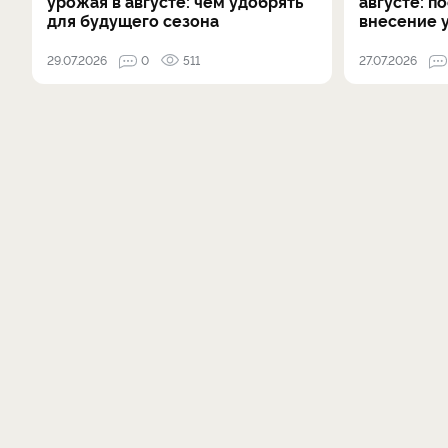
урожая в августе: чем удобрять
августе: п
для будущего сезона
внесение 
29.07.2026
0
511
27.07.2026