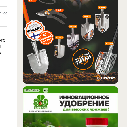
2499
ого
я
к
а
РЕКЛАМА