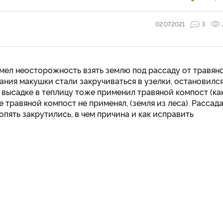
02.07.2021
3
Имел неосторожность взять землю под рассаду от травян
вания макушки стали закручиваться в узелки, остановилс
и высадке в теплицу тоже применил травяной компост (ка
не травяной компост не применял, (земля из леса). Рассад
опять закрутились, в чем причина и как исправить