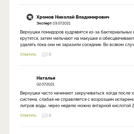
Хромов Николай Владимирович
Эксперт
03.07.2021
Верхушки помидоров кудрявятся из-за бактериальных и
крутятся, затем мельчают на макушке и обесцвечиваю
удалять пока они не заразили соседние. Во всяком слу
Ответить
0
Наталья
02.07.2021
Верхушки часто начинают закручиваться. когда после 
система, слабая не справляется с возрозшим испарен
литров воды...через неделю можно янтарной кислотой 2 
Ответить
0