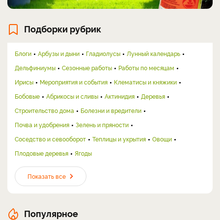
Подборки рубрик
Блоги
Арбузы и дыни
Гладиолусы
Лунный календарь
Дельфиниумы
Сезонные работы
Работы по месяцам
Ирисы
Мероприятия и события
Клематисы и княжики
Бобовые
Абрикосы и сливы
Актинидия
Деревья
Строительство дома
Болезни и вредители
Почва и удобрения
Зелень и пряности
Соседство и севооборот
Теплицы и укрытия
Овощи
Плодовые деревья
Ягоды
Показать все
Популярное