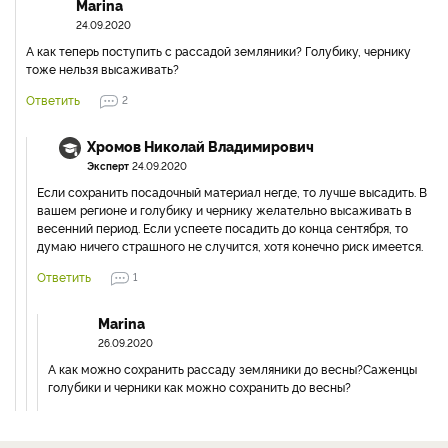
Marina
24.09.2020
А как теперь поступить с рассадой земляники? Голубику, чернику
тоже нельзя высаживать?
Ответить
2
Хромов Николай Владимирович
Эксперт
24.09.2020
Если сохранить посадочный материал негде, то лучше высадить. В
вашем регионе и голубику и чернику желательно высаживать в
весенний период. Если успеете посадить до конца сентября, то
думаю ничего страшного не случится, хотя конечно риск имеется.
Ответить
1
Marina
26.09.2020
А как можно сохранить рассаду земляники до весны?Саженцы
голубики и черники как можно сохранить до весны?