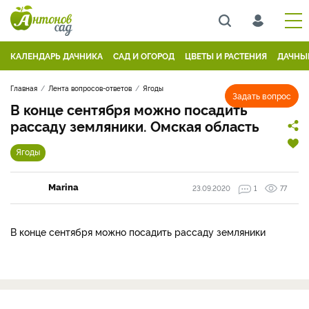
КАЛЕНДАРЬ ДАЧНИКА
САД И ОГОРОД
ЦВЕТЫ И РАСТЕНИЯ
ДАЧНЫ
Главная
Лента вопросов-ответов
Ягоды
Задать вопрос
В конце сентября можно посадить
рассаду земляники. Омская область
Ягоды
Marina
23.09.2020
1
77
В конце сентября можно посадить рассаду земляники