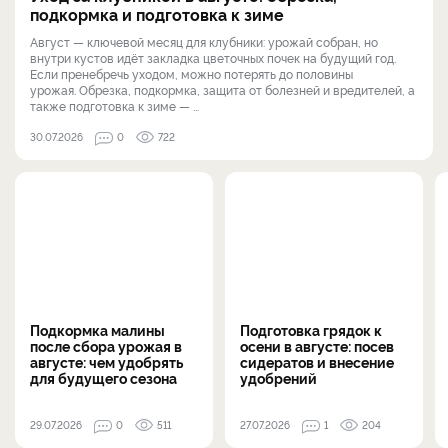
подкормка и подготовка к зиме
Август — ключевой месяц для клубники: урожай собран, но
внутри кустов идёт закладка цветочных почек на будущий год.
Если пренебречь уходом, можно потерять до половины
урожая. Обрезка, подкормка, защита от болезней и вредителей, а
также подготовка к зиме — ...
30.07.2026
0
722
Подкормка малины
Подготовка грядок к
после сбора урожая в
осени в августе: посев
августе: чем удобрять
сидератов и внесение
для будущего сезона
удобрений
29.07.2026
0
511
27.07.2026
1
204