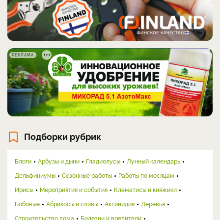
РЕКЛАМА
Подборки рубрик
Блоги
Арбузы и дыни
Гладиолусы
Лунный календарь
Дельфиниумы
Сезонные работы
Работы по месяцам
Ирисы
Мероприятия и события
Клематисы и княжики
Бобовые
Абрикосы и сливы
Актинидия
Деревья
Строительство дома
Болезни и вредители