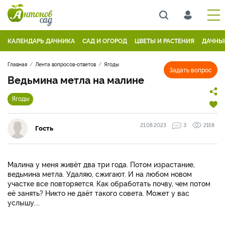
КАЛЕНДАРЬ ДАЧНИКА
САД И ОГОРОД
ЦВЕТЫ И РАСТЕНИЯ
ДАЧНЫ
Главная
Лента вопросов-ответов
Ягоды
Задать вопрос
Ведьмина метла на малине
Ягоды
21.08.2023
3
2158
Гость
Малина у меня живёт два три года. Потом израстание,
ведьмина метла. Удаляю, сжигают. И на любом новом
участке все повторяется. Как обработать почву, чем потом
её занять? Никто не даёт такого совета. Может у вас
услышу....