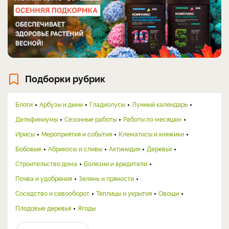
Подборки рубрик
Блоги
Арбузы и дыни
Гладиолусы
Лунный календарь
Дельфиниумы
Сезонные работы
Работы по месяцам
Ирисы
Мероприятия и события
Клематисы и княжики
Бобовые
Абрикосы и сливы
Актинидия
Деревья
Строительство дома
Болезни и вредители
Почва и удобрения
Зелень и пряности
Соседство и севооборот
Теплицы и укрытия
Овощи
Плодовые деревья
Ягоды