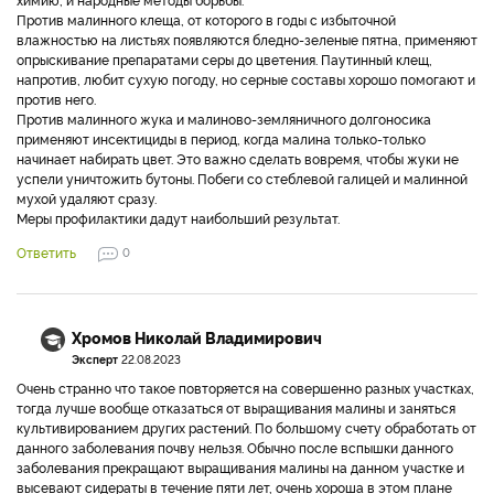
Против малинного клеща, от которого в годы с избыточной
влажностью на листьях появляются бледно-зеленые пятна, применяют
опрыскивание препаратами серы до цветения. Паутинный клещ,
напротив, любит сухую погоду, но серные составы хорошо помогают и
против него.
Против малинного жука и малиново-земляничного долгоносика
применяют инсектициды в период, когда малина только-только
начинает набирать цвет. Это важно сделать вовремя, чтобы жуки не
успели уничтожить бутоны. Побеги со стеблевой галицей и малинной
мухой удаляют сразу.
Меры профилактики дадут наибольший результат.
Ответить
0
Хромов Николай Владимирович
Эксперт
22.08.2023
Очень странно что такое повторяется на совершенно разных участках,
тогда лучше вообще отказаться от выращивания малины и заняться
культивированием других растений. По большому счету обработать от
данного заболевания почву нельзя. Обычно после вспышки данного
заболевания прекращают выращивания малины на данном участке и
высевают сидераты в течение пяти лет, очень хороша в этом плане