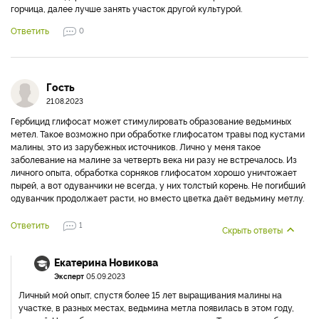
горчица, далее лучше занять участок другой культурой.
Ответить
0
Гость
21.08.2023
Гербицид глифосат может стимулировать образование ведьминых
метел. Такое возможно при обработке глифосатом травы под кустами
малины, это из зарубежных источников. Лично у меня такое
заболевание на малине за четверть века ни разу не встречалось. Из
личного опыта, обработка сорняков глифосатом хорошо уничтожает
пырей, а вот одуванчики не всегда, у них толстый корень. Не погибший
одуванчик продолжает расти, но вместо цветка даёт ведьмину метлу.
Ответить
1
Скрыть ответы
Екатерина Новикова
Эксперт
05.09.2023
Личный мой опыт, спустя более 15 лет выращивания малины на
участке, в разных местах, ведьмина метла появилась в этом году,