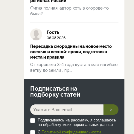
регионах России
Фигня полная, автор хоть в огороде-то
была?...
Гость
06.08.2026
Пересадка смородины на новое место
осенью и весной: сроки, подготовка
места и правила
От хорошего 3-4 года куста в мае нагибаю
ветку до земли , пр...
Подписаться на
подборку статей
>
Подписываясь на рассылку, я соглашаюсь
на обработку моих персональных данных.
С
Политикой конфиденциальности