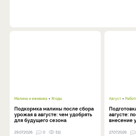
Малина и ежевика
Ягоды
Август
Работ
Подкормка малины после сбора
Подготовка
урожая в августе: чем удобрять
августе: п
для будущего сезона
внесение 
29.07.2026
0
511
27.07.2026