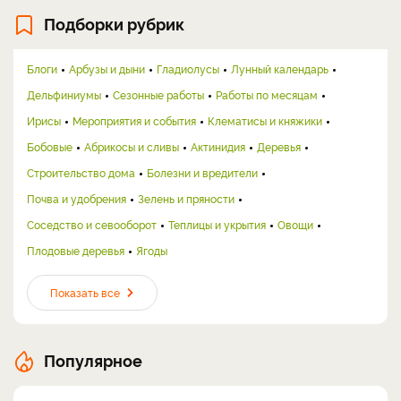
Подборки рубрик
Блоги
Арбузы и дыни
Гладиолусы
Лунный календарь
Дельфиниумы
Сезонные работы
Работы по месяцам
Ирисы
Мероприятия и события
Клематисы и княжики
Бобовые
Абрикосы и сливы
Актинидия
Деревья
Строительство дома
Болезни и вредители
Почва и удобрения
Зелень и пряности
Соседство и севооборот
Теплицы и укрытия
Овощи
Плодовые деревья
Ягоды
Показать все
Популярное