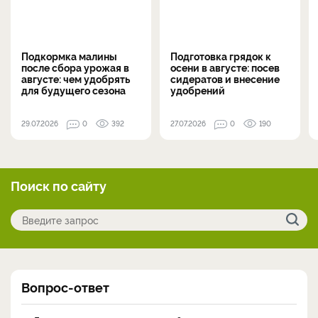
Подкормка малины
Подготовка грядок к
после сбора урожая в
осени в августе: посев
августе: чем удобрять
сидератов и внесение
для будущего сезона
удобрений
29.07.2026
0
392
27.07.2026
0
190
Поиск по сайту
Вопрос-ответ