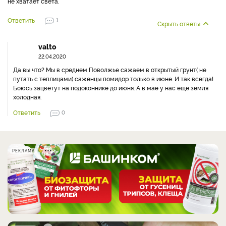
не хватает света.
Ответить
1
Скрыть ответы
valto
22.04.2020
Да вы что? Мы в среднем Поволжье сажаем в открытый грунт( не
путать с теплицами) саженцы помидор только в июне. И так всегда!
Боюсь зацветут на подоконнике до июня. А в мае у нас еще земля
холодная.
Ответить
0
РЕКЛАМА