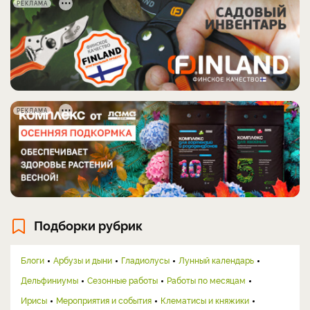
РЕКЛАМА
РЕКЛАМА
Подборки рубрик
Блоги
Арбузы и дыни
Гладиолусы
Лунный календарь
Дельфиниумы
Сезонные работы
Работы по месяцам
Ирисы
Мероприятия и события
Клематисы и княжики