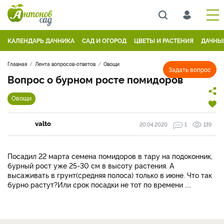
КАЛЕНДАРЬ ДАЧНИКА
САД И ОГОРОД
ЦВЕТЫ И РАСТЕНИЯ
ДАЧНЫ
Главная
Лента вопросов-ответов
Овощи
Задать вопрос
Вопрос о бурном росте помидоров
Овощи
valto
20.04.2020
1
139
Посадил 22 марта семена помидоров в тару на подоконник,
бурный рост уже 25-30 см в высоту растения. А
высаживать в грунт(средняя полоса) только в июне. Что так
бурно растут?Или срок посадки не тот по времени ....