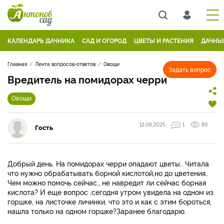
КАЛЕНДАРЬ ДАЧНИКА
САД И ОГОРОД
ЦВЕТЫ И РАСТЕНИЯ
ДАЧНЫ
Главная
Лента вопросов-ответов
Овощи
Задать вопрос
Вредитель на помидорах черри
Овощи
12.06.2025
1
89
Гость
Добрый день. На помидорах черри опадают цветы.. Читала
что нужно обрабатывать борной кислотой,но до цветения..
Чем можно помочь сейчас., не навредит ли сейчас борная
кислота? И еще вопрос ,сегодня утром увидела на одном из
горшке, на листочке личинки, что это и как с этим бороться,
нашла только на одном горшке?Заранее благодарю.