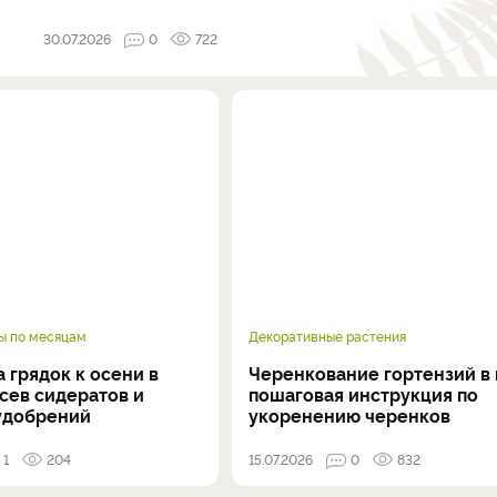
30.07.2026
0
722
ы по месяцам
Декоративные растения
 грядок к осени в
Черенкование гортензий в 
осев сидератов и
пошаговая инструкция по
удобрений
укоренению черенков
1
204
15.07.2026
0
832