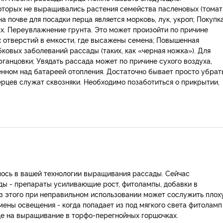
которых не выращивались растения семейства пасленовых (томат
 почве для посадки перца является морковь, лук, укроп; Покупк
х. Переувлажнение грунта. Это может произойти по причине
 отверстий в емкости, где высажены семена; Повышенная
овых заболеваний рассады (таких, как «черная ножка»). Для
ганцовки; Увядать рассада может по причине сухого воздуха,
нном над батареей отопления. Достаточно бывает просто убрат
ерцев служат сквозняки. Необходимо позаботиться о прикрытии,
лось в вашей технологии выращивания рассады. Сейчас
ды - препараты усиливающие рост, фитолампы, добавки в
из этого при неправильном использовании может сослужить пло
мены освещения - когда попадает из под мягкого света фитоламп
де на выращивание в торфо-перегнойных горшочках.