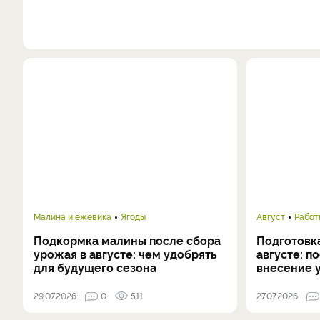
Малина и ежевика
Ягоды
Август
Работ
Подкормка малины после сбора
Подготовка
урожая в августе: чем удобрять
августе: п
для будущего сезона
внесение 
29.07.2026
0
511
27.07.2026