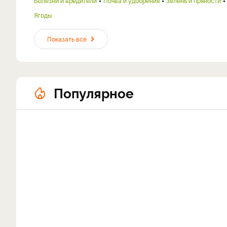
Болезни и вредители
Почва и удобрения
Зелень и пряности
Ягоды
Показать все
Популярное