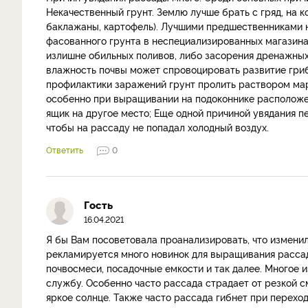
Некачественный грунт. Землю лучше брать с гряд, на 
баклажаны, картофель). Лучшими предшественниками на
фасованного грунта в неспециализированных магазина
излишне обильных поливов, либо засорения дренажных
влажность почвы может спровоцировать развитие грибк
профилактики заражений грунт пролить раствором мар
особенно при выращивании на подоконнике расположе
ящик на другое место; Еще одной причиной увядания п
чтобы на рассаду не попадал холодный воздух.
Ответить
0
Гость
16.04.2021
Я бы Вам посоветовала проанализировать, что измени
рекламируется много новинок для выращивания расса
почвосмеси, посадочные емкости и так далее. Многое 
службу. Особенно часто рассада страдает от резкой с
яркое солнце. Также часто рассада гибнет при перехо