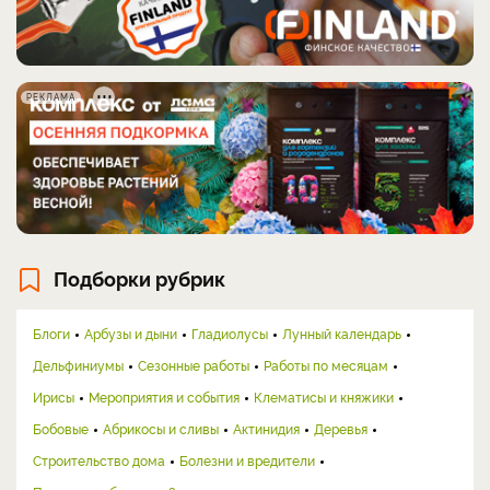
РЕКЛАМА
Подборки рубрик
Блоги
Арбузы и дыни
Гладиолусы
Лунный календарь
Дельфиниумы
Сезонные работы
Работы по месяцам
Ирисы
Мероприятия и события
Клематисы и княжики
Бобовые
Абрикосы и сливы
Актинидия
Деревья
Строительство дома
Болезни и вредители