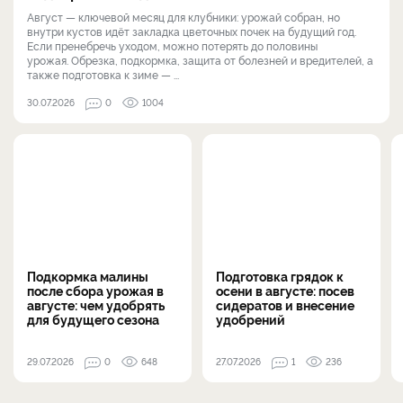
Август — ключевой месяц для клубники: урожай собран, но
внутри кустов идёт закладка цветочных почек на будущий год.
Если пренебречь уходом, можно потерять до половины
урожая. Обрезка, подкормка, защита от болезней и вредителей, а
также подготовка к зиме — ...
30.07.2026
0
1004
Подкормка малины
Подготовка грядок к
после сбора урожая в
осени в августе: посев
августе: чем удобрять
сидератов и внесение
для будущего сезона
удобрений
29.07.2026
0
648
27.07.2026
1
236