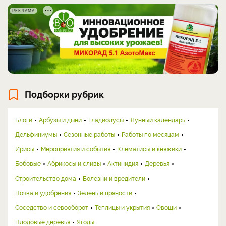
РЕКЛАМА
Подборки рубрик
Блоги
Арбузы и дыни
Гладиолусы
Лунный календарь
Дельфиниумы
Сезонные работы
Работы по месяцам
Ирисы
Мероприятия и события
Клематисы и княжики
Бобовые
Абрикосы и сливы
Актинидия
Деревья
Строительство дома
Болезни и вредители
Почва и удобрения
Зелень и пряности
Соседство и севооборот
Теплицы и укрытия
Овощи
Плодовые деревья
Ягоды