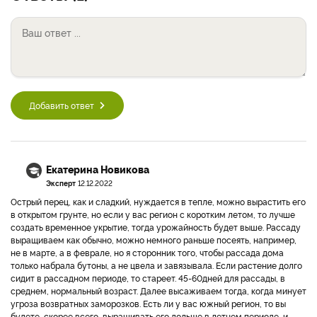
Добавить ответ
Екатерина Новикова
Эксперт
12.12.2022
Острый перец, как и сладкий, нуждается в тепле, можно вырастить его
в открытом грунте, но если у вас регион с коротким летом, то лучше
создать временное укрытие, тогда урожайность будет выше. Рассаду
выращиваем как обычно, можно немного раньше посеять, например,
не в марте, а в феврале, но я сторонник того, чтобы рассада дома
только набрала бутоны, а не цвела и завязывала. Если растение долго
сидит в рассадном периоде, то стареет. 45-60дней для рассады, в
среднем, нормальный возраст. Далее высаживаем тогда, когда минует
угроза возвратных заморозков. Есть ли у вас южный регион, то вы
будете, скорее всего, выращивать его дольше в летнем периоде, и