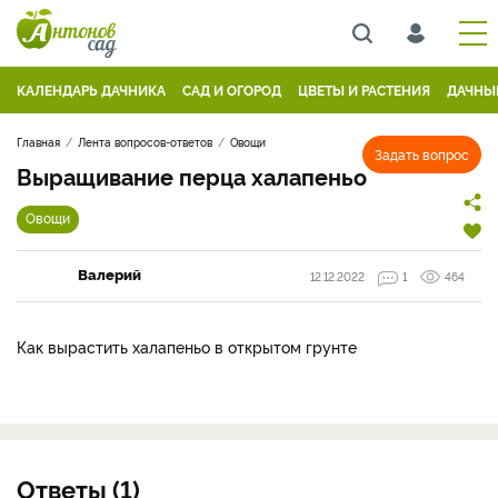
КАЛЕНДАРЬ ДАЧНИКА
САД И ОГОРОД
ЦВЕТЫ И РАСТЕНИЯ
ДАЧНЫ
Главная
Лента вопросов-ответов
Овощи
Задать вопрос
Выращивание перца халапеньо
Овощи
Валерий
12.12.2022
1
464
Как вырастить халапеньо в открытом грунте
Ответы (1)