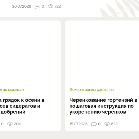
30.07.2026
0
722
ы по месяцам
Декоративные растения
 грядок к осени в
Черенкование гортензий в 
осев сидератов и
пошаговая инструкция по
удобрений
укоренению черенков
0
204
15.07.2026
0
832