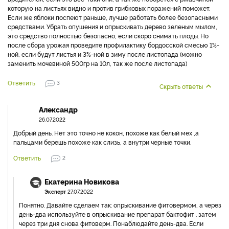
которую на листьях видно и против грибковых поражений поможет.
Если же яблоки поспеют раньше, лучше работать более безопасными
средствами. Убрать опушения и опрыскивать дерево зеленым мылом,
это средство полностью безопасно, если скоро снимать плоды. Но
после сбора урожая проведите профилактику бордосской смесью 1%-
ной, если будут листья и 3%-ной в зиму после листопада (можно
заменить мочевиной 500гр на 10л, так же после листопада)
Ответить
3
Скрыть ответы
Александр
26.07.2022
Добрый день. Нет это точно не кокон, похоже как белый мех ,а
пальцами берешь похоже как слизь, а внутри черные точки.
Ответить
2
Екатерина Новикова
Эксперт
27.07.2022
Понятно. Давайте сделаем так: опрыскивание фитовермом, а через
день-два используйте в опрыскивание препарат бактофит . затем
через три дня снова фитоверм. Понаблюдайте день-два. Если