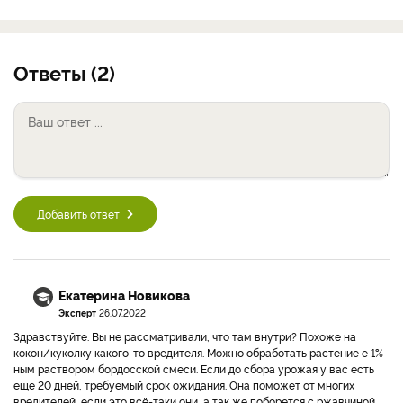
Ответы (2)
Добавить ответ
Екатерина Новикова
Эксперт
26.07.2022
Здравствуйте. Вы не рассматривали, что там внутри? Похоже на
кокон/куколку какого-то вредителя. Можно обработать растение е 1%-
ным раствором бордосской смеси. Если до сбора урожая у вас есть
еще 20 дней, требуемый срок ожидания. Она поможет от многих
вредителей, если это всё-таки они, а так же поборется с ржавчиной