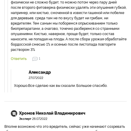
физически не сложно будет, то можно потом через пару дней
после второго фитоверма физически удалять эти опушения губкой,
например, или кистью, смоченной в извести гашеной или побелке
для деревьев. среда там не по вкусу будет ни грибам, ни
вредителям. Тем самым мы поборемся опрыскиванием только
биопрепаратами, а очагово, точечно разберемся со странными
опушениями. Кистью, наверное, проще будет, только состав
наносите, не попадая на плоды. А после сбора урожая обработайте
бордосской смесью 1% и осенью после листопада повторите
раствором 3%
Ответить
1
Александр
27.07.2022
Хорошо.Все сделаю как вы сказали. Большое спасибо.
Хромов Николай Владимирович
Эксперт
26.07.2022
Вполне возможно что это вредитель, сейчас уже начинают созревать