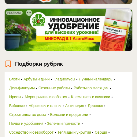
РЕКЛАМА
Подборки рубрик
Блоги
Арбузы и дыни
Гладиолусы
Лунный календарь
Дельфиниумы
Сезонные работы
Работы по месяцам
Ирисы
Мероприятия и события
Клематисы и княжики
Бобовые
Абрикосы и сливы
Актинидия
Деревья
Строительство дома
Болезни и вредители
Почва и удобрения
Зелень и пряности
Соседство и севооборот
Теплицы и укрытия
Овощи