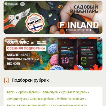
РЕКЛАМА
РЕКЛАМА
Подборки рубрик
Блоги
Арбузы и дыни
Гладиолусы
Лунный календарь
Дельфиниумы
Сезонные работы
Работы по месяцам
Ирисы
Мероприятия и события
Клематисы и княжики