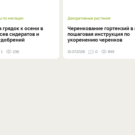
ы по месяцам
Декоративные растения
 грядок к осени в
Черенкование гортензий в 
осев сидератов и
пошаговая инструкция по
удобрений
укоренению черенков
1
236
15.07.2026
0
849