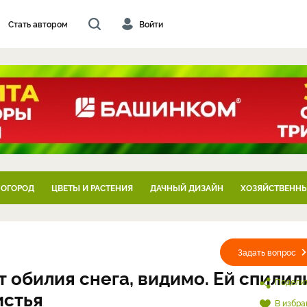
Стать автором
Войти
 ОГОРОД
ЦВЕТЫ И РАСТЕНИЯ
ДАЧНЫЙ ДИЗАЙН
ХОЗЯЙСТВЕННЫ
Задать вопрос
т обилия снега, видимо. Ей спилил
Подели
истья
В избра