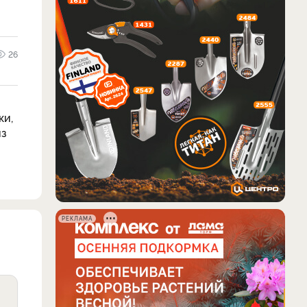
26
ки,
из
РЕКЛАМА