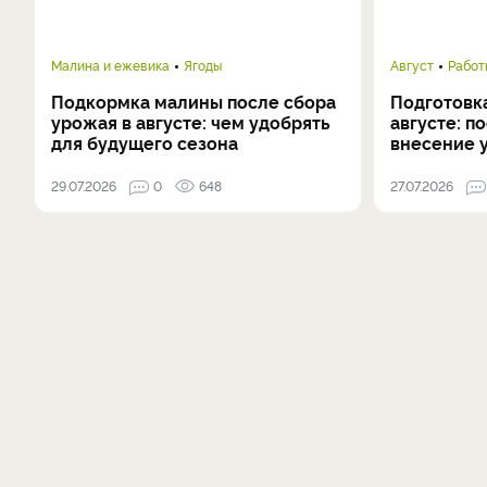
Малина и ежевика
Ягоды
Август
Работ
Подкормка малины после сбора
Подготовка
урожая в августе: чем удобрять
августе: п
для будущего сезона
внесение 
29.07.2026
0
648
27.07.2026