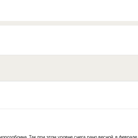
 морозобоина. Так при этом уровне снега рано весной, в феврале