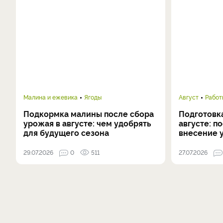
Малина и ежевика
Ягоды
Август
Работ
Подкормка малины после сбора
Подготовка
урожая в августе: чем удобрять
августе: п
для будущего сезона
внесение 
29.07.2026
0
511
27.07.2026