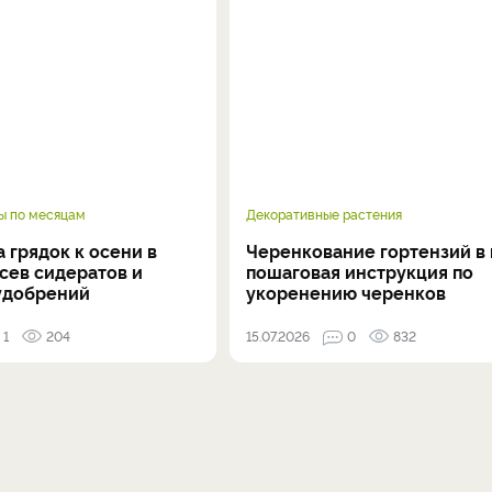
ы по месяцам
Декоративные растения
 грядок к осени в
Черенкование гортензий в 
осев сидератов и
пошаговая инструкция по
удобрений
укоренению черенков
1
204
15.07.2026
0
832