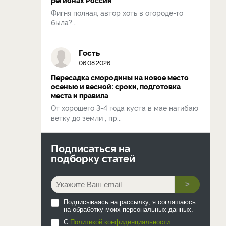
Фигня полная, автор хоть в огороде-то
была?...
Гость
06.08.2026
Пересадка смородины на новое место
осенью и весной: сроки, подготовка
места и правила
От хорошего 3-4 года куста в мае нагибаю
ветку до земли , пр...
Подписаться на
подборку статей
>
Подписываясь на рассылку, я соглашаюсь
на обработку моих персональных данных.
С
Политикой конфиденциальности