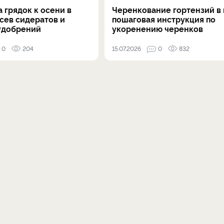
 грядок к осени в
Черенкование гортензий в 
осев сидератов и
пошаговая инструкция по
удобрений
укоренению черенков
0
204
15.07.2026
0
832