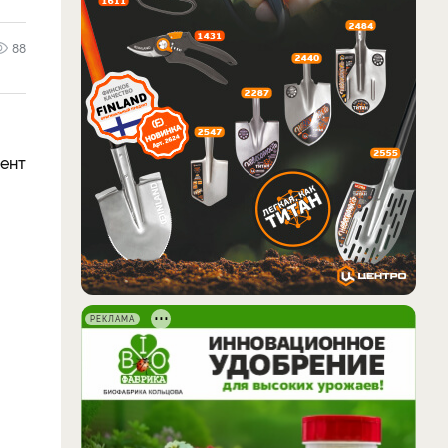
88
мент
РЕКЛАМА