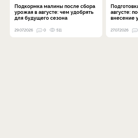
Подкормка малины после сбора
Подготовка
урожая в августе: чем удобрять
августе: п
для будущего сезона
внесение 
29.07.2026
0
511
27.07.2026