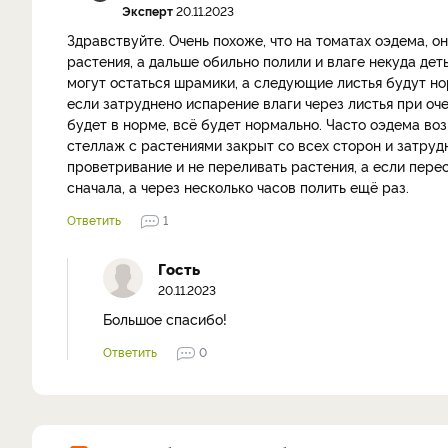
Эксперт
20.11.2023
Здравствуйте. Очень похоже, что на томатах оэдема, 
растения, а дальше обильно полили и влаге некуда деть
могут остаться шрамики, а следующие листья будут н
если затруднено испарение влаги через листья при оч
будет в норме, всё будет нормально. Часто оэдема во
стеллаж с растениями закрыт со всех сторон и затруд
проветривание и не переливать растения, а если пере
сначала, а через несколько часов полить ещё раз.
Ответить
1
Гость
20.11.2023
Большое спасибо!
Ответить
0