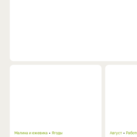
Малина и ежевика
Ягоды
Август
Работ