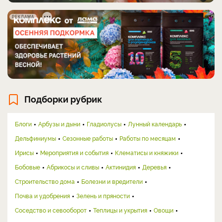
РЕКЛАМА
Подборки рубрик
Блоги
Арбузы и дыни
Гладиолусы
Лунный календарь
Дельфиниумы
Сезонные работы
Работы по месяцам
Ирисы
Мероприятия и события
Клематисы и княжики
Бобовые
Абрикосы и сливы
Актинидия
Деревья
Строительство дома
Болезни и вредители
Почва и удобрения
Зелень и пряности
Соседство и севооборот
Теплицы и укрытия
Овощи