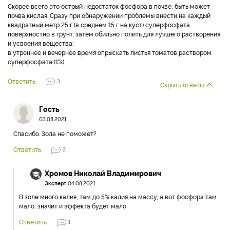
Скорее всего это острый недостаток фосфора в почве, быть может
почва кислая. Сразу при обнаружении проблемы внести на каждый
квадратный метр 25 г (в среднем 15 г на куст) суперфосфата
поверхностно в грунт, затем обильно полить для лучшего растворения
и усвоения вещества;
в утреннее и вечернее время опрыскать листья томатов раствором
суперфосфата (1%);
Ответить
3
Скрыть ответы
Гость
03.08.2021
Спасибо. Зола не поможет?
Ответить
2
Хромов Николай Владимирович
Эксперт
04.08.2021
В золе много калия, там до 5% калия на массу, а вот фосфора там
мало, значит и эффекта будет мало
Ответить
1