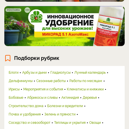
РЕКЛАМА
Подборки рубрик
Блоги
Арбузы и дыни
Гладиолусы
Лунный календарь
Дельфиниумы
Сезонные работы
Работы по месяцам
Ирисы
Мероприятия и события
Клематисы и княжики
Бобовые
Абрикосы и сливы
Актинидия
Деревья
Строительство дома
Болезни и вредители
Почва и удобрения
Зелень и пряности
Соседство и севооборот
Теплицы и укрытия
Овощи