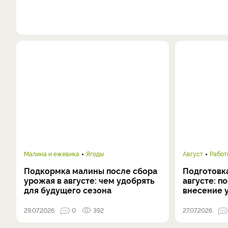
Малина и ежевика
Ягоды
Август
Работ
Подкормка малины после сбора
Подготовка
урожая в августе: чем удобрять
августе: п
для будущего сезона
внесение 
29.07.2026
0
392
27.07.2026