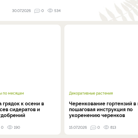
30.07.2026
0
534
ы по месяцам
Декоративные растения
 грядок к осени в
Черенкование гортензий в 
осев сидератов и
пошаговая инструкция по
удобрений
укоренению черенков
0
190
15.07.2026
0
813