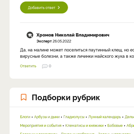
Добавить ответ
Хромов Николай Владимирович
Эксперт
26.05.2022
Да, на малине может поселиться паутинный клещ, но ес
вирусные болезни, а также личинки майского жука в к
Ответить
0
Подборки рубрик
Блоги
Арбузы и дыни
Гладиолусы
Лунный календарь
Дель
Мероприятия и события
Клематисы и княжики
Бобовые
Абр
Болезни и вредители
Почва и удобрения
Зелень и пряности