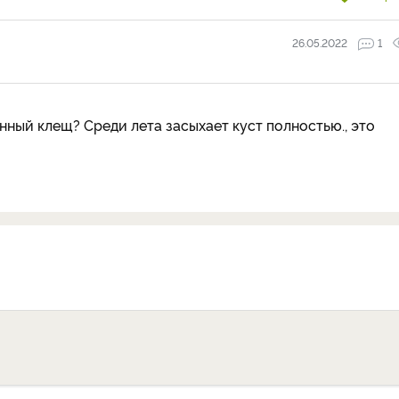
26.05.2022
1
ный клещ? Среди лета засыхает куст полностью., это