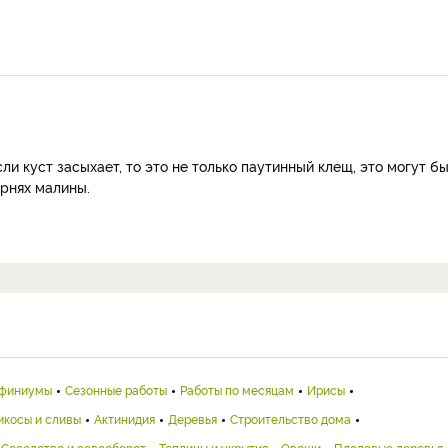
ли куст засыхает, то это не только паутинный клещ, это могут б
орнях малины.
финиумы
Сезонные работы
Работы по месяцам
Ирисы
икосы и сливы
Актинидия
Деревья
Строительство дома
Соседство и севооборот
Теплицы и укрытия
Овощи
Плодовые деревья