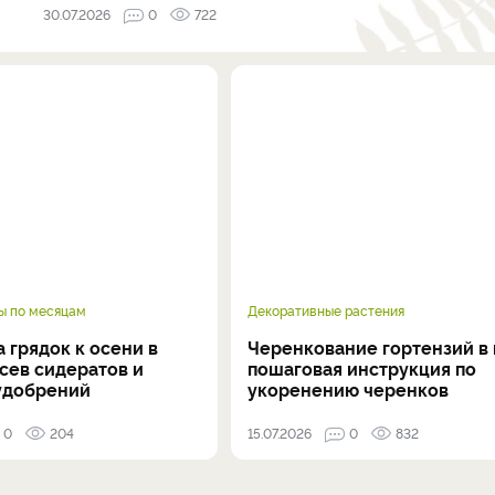
30.07.2026
0
722
ы по месяцам
Декоративные растения
 грядок к осени в
Черенкование гортензий в 
осев сидератов и
пошаговая инструкция по
удобрений
укоренению черенков
0
204
15.07.2026
0
832