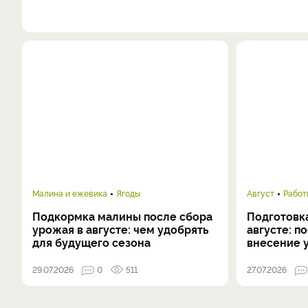
Малина и ежевика
Ягоды
Август
Работ
Подкормка малины после сбора
Подготовка
урожая в августе: чем удобрять
августе: п
для будущего сезона
внесение 
29.07.2026
0
511
27.07.2026