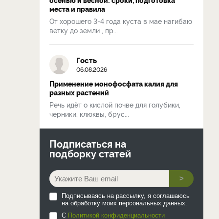
места и правила
От хорошего 3-4 года куста в мае нагибаю
ветку до земли , пр...
Гость
06.08.2026
Применение монофосфата калия для
разных растений
Речь идёт о кислой почве для голубики,
черники, клюквы, брус...
Подписаться на
подборку статей
>
Подписываясь на рассылку, я соглашаюсь
на обработку моих персональных данных.
С
Политикой конфиденциальности