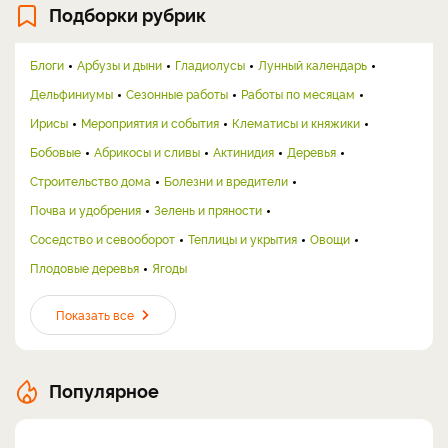
Подборки рубрик
Блоги
Арбузы и дыни
Гладиолусы
Лунный календарь
Дельфиниумы
Сезонные работы
Работы по месяцам
Ирисы
Мероприятия и события
Клематисы и княжики
Бобовые
Абрикосы и сливы
Актинидия
Деревья
Строительство дома
Болезни и вредители
Почва и удобрения
Зелень и пряности
Соседство и севооборот
Теплицы и укрытия
Овощи
Плодовые деревья
Ягоды
Показать все
Популярное