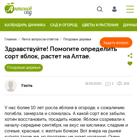
КАЛЕНДАРЬ ДАЧНИКА
САД И ОГОРОД
ЦВЕТЫ И РАСТЕНИЯ
ДАЧНЫ
Главная
Лента вопросов-ответов
Плодовые деревья
Задать вопрос
Здравствуйте! Помогите определить
сорт яблок, растет на Алтае.
Плодовые деревья
19.09.2020
1
205
Гость
У нас более 10 лет росла яблоня в огороде, к сожалению
погибла, замерзла и сломалась. А какой сорт все забыли,
хотим восстановить, посадить новое. Яблоки созревали к
началу-середине сентября, на вкус ни кислинки, сладкие и
сочные, красные, с желтым бочком. Вот вчера на рынке
купила такие же, но продавец не знает названия. Очень