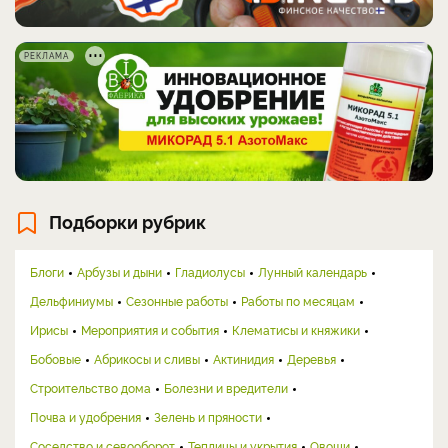
РЕКЛАМА
Подборки рубрик
Блоги
Арбузы и дыни
Гладиолусы
Лунный календарь
Дельфиниумы
Сезонные работы
Работы по месяцам
Ирисы
Мероприятия и события
Клематисы и княжики
Бобовые
Абрикосы и сливы
Актинидия
Деревья
Строительство дома
Болезни и вредители
Почва и удобрения
Зелень и пряности
Соседство и севооборот
Теплицы и укрытия
Овощи