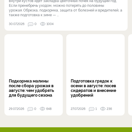
внутри кустов идёт закладка цветочных почек на будущий год.
Если пренебречь уходом, можно потерять до половины
урожая. Обрезка, подкормка, защита от болезней и вредителей, а
также подготовка к зиме — ...
30.07.2026
0
1004
Подкормка малины
Подготовка грядок к
после сбора урожая в
осени в августе: посев
августе: чем удобрять
сидератов и внесение
для будущего сезона
удобрений
29.07.2026
0
648
27.07.2026
1
236