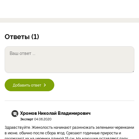
Ответы (1)
Добавить ответ
Хромов Николай Владимирович
Эксперт
04.06.2020
Здравствуйте. Жимолость начинают размножать зелеными черенками
в июне, обычно после сбора ягод. Срезают годичные приросты и
разрезают их на черенки длиной 15 см. На макушке оставляют пару