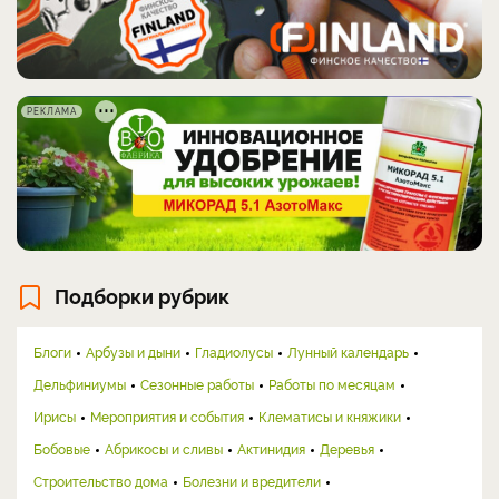
РЕКЛАМА
Подборки рубрик
Блоги
Арбузы и дыни
Гладиолусы
Лунный календарь
Дельфиниумы
Сезонные работы
Работы по месяцам
Ирисы
Мероприятия и события
Клематисы и княжики
Бобовые
Абрикосы и сливы
Актинидия
Деревья
Строительство дома
Болезни и вредители