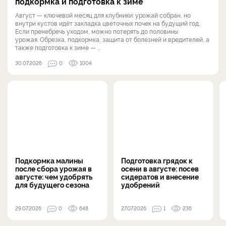
подкормка и подготовка к зиме
Август — ключевой месяц для клубники: урожай собран, но
внутри кустов идёт закладка цветочных почек на будущий год.
Если пренебречь уходом, можно потерять до половины
урожая. Обрезка, подкормка, защита от болезней и вредителей, а
также подготовка к зиме — ...
30.07.2026
0
1004
Подкормка малины
Подготовка грядок к
после сбора урожая в
осени в августе: посев
августе: чем удобрять
сидератов и внесение
для будущего сезона
удобрений
29.07.2026
0
648
27.07.2026
1
236