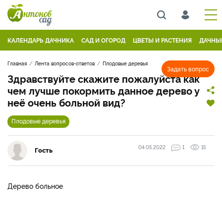
КАЛЕНДАРЬ ДАЧНИКА
САД И ОГОРОД
ЦВЕТЫ И РАСТЕНИЯ
ДАЧНЫ
Главная
Лента вопросов-ответов
Плодовые деревья
Задать вопрос
Здравствуйте скажите пожалуйста как
чем лучше покормить данное дерево у
неё очень больной вид?
Плодовые деревья
04.05.2022
1
15
Гость
Дерево больное