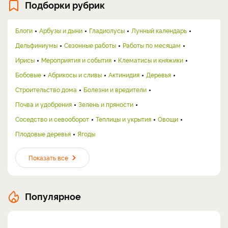
Подборки рубрик
Блоги
Арбузы и дыни
Гладиолусы
Лунный календарь
Дельфиниумы
Сезонные работы
Работы по месяцам
Ирисы
Мероприятия и события
Клематисы и княжики
Бобовые
Абрикосы и сливы
Актинидия
Деревья
Строительство дома
Болезни и вредители
Почва и удобрения
Зелень и пряности
Соседство и севооборот
Теплицы и укрытия
Овощи
Плодовые деревья
Ягоды
Показать все
Популярное