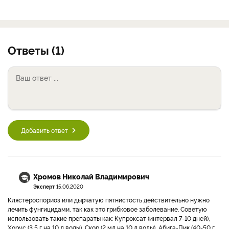
Ответы (1)
Добавить ответ
Хромов Николай Владимирович
Эксперт
15.06.2020
Клястероспориоз или дырчатую пятнистость действительно нужно
лечить фунгицидами, так как это грибковое заболевание. Советую
использовать такие препараты как: Купроксат (интервал 7-10 дней),
Хорус (3,5 г на 10 л воды), Скор (2 мл на 10 л воды), Абига-Пик (40-50 г