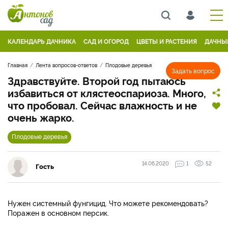
КАЛЕНДАРЬ ДАЧНИКА
САД И ОГОРОД
ЦВЕТЫ И РАСТЕНИЯ
ДАЧНЫ
Главная
Лента вопросов-ответов
Плодовые деревья
Задать вопрос
Здравствуйте. Второй год пытаюсь
избавиться от клястеоспариоза. Много,
что пробовал. Сейчас влажность и не
очень жарко.
Плодовые деревья
14.06.2020
1
52
Гость
Нужен системный фунгицид. Что можете рекомендовать?
Поражен в основном персик.