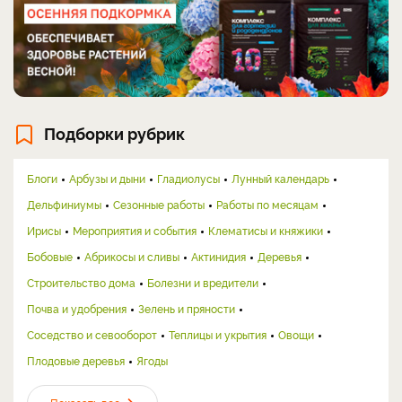
Подборки рубрик
Блоги
Арбузы и дыни
Гладиолусы
Лунный календарь
Дельфиниумы
Сезонные работы
Работы по месяцам
Ирисы
Мероприятия и события
Клематисы и княжики
Бобовые
Абрикосы и сливы
Актинидия
Деревья
Строительство дома
Болезни и вредители
Почва и удобрения
Зелень и пряности
Соседство и севооборот
Теплицы и укрытия
Овощи
Плодовые деревья
Ягоды