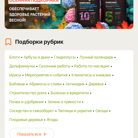
Подборки рубрик
Блоги
Арбузы и дыни
Гладиолусы
Лунный календарь
Дельфиниумы
Сезонные работы
Работы по месяцам
Ирисы
Мероприятия и события
Клематисы и княжики
Бобовые
Абрикосы и сливы
Актинидия
Деревья
Строительство дома
Болезни и вредители
Почва и удобрения
Зелень и пряности
Соседство и севооборот
Теплицы и укрытия
Овощи
Плодовые деревья
Ягоды
Показать все