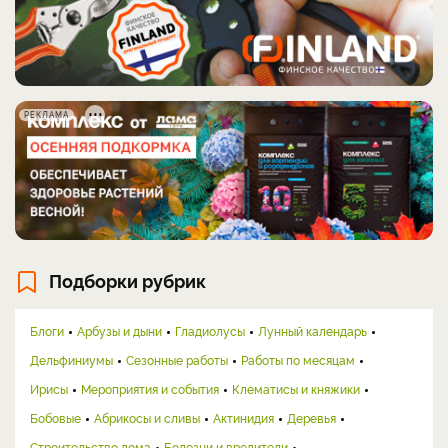
РЕКЛАМА
Подборки рубрик
Блоги
Арбузы и дыни
Гладиолусы
Лунный календарь
Дельфиниумы
Сезонные работы
Работы по месяцам
Ирисы
Мероприятия и события
Клематисы и княжики
Бобовые
Абрикосы и сливы
Актинидия
Деревья
Строительство дома
Болезни и вредители