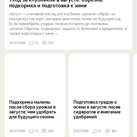
подкормка и подготовка к зиме
Август — ключевой месяц для клубники: урожай собран, но
внутри кустов идёт закладка цветочных почек на будущий год.
Если пренебречь уходом, можно потерять до половины
урожая. Обрезка, подкормка, защита от болезней и вредителей, а
также подготовка к зиме — ...
30.07.2026
0
534
Подкормка малины
Подготовка грядок к
после сбора урожая в
осени в августе: посев
августе: чем удобрять
сидератов и внесение
для будущего сезона
удобрений
29.07.2026
0
392
27.07.2026
0
190