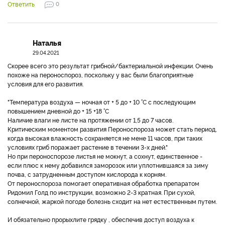
Ответить
0
Наталья
29.04.2021
Скорее всего это результат грибной/бактериальной инфекции. Очень
похоже на пероноспороз, поскольку у вас были благоприятные
условия для его развития.
"Температура воздуха — ночная от + 5 до + 10 °С с последующим
повышением дневной до + 15 +18 °С
Наличие влаги не листе на протяжении от 1,5 до 7 часов.
Критическим моментом развития Пероноспороза может стать период,
когда высокая влажность сохраняется не мене 11 часов, при таких
условиях гриб поражает растение в течении 3-х дней."
Но при пероноспорозе листья не мокнут, а сохнут, единственное -
если плюс к нему добавился заморозок или уплотнившаяся за зиму
почва, с затрудненным доступом кислорода к корням.
От пероноспороза помогает оперативная обработка препаратом
Ридомил Голд по инструкции, возможно 2-3 кратная. При сухой,
солнечной, жаркой погоде болезнь сходит на нет естественным путем.
И обязательно прорыхлите грядку , обеспечив доступ воздуха к