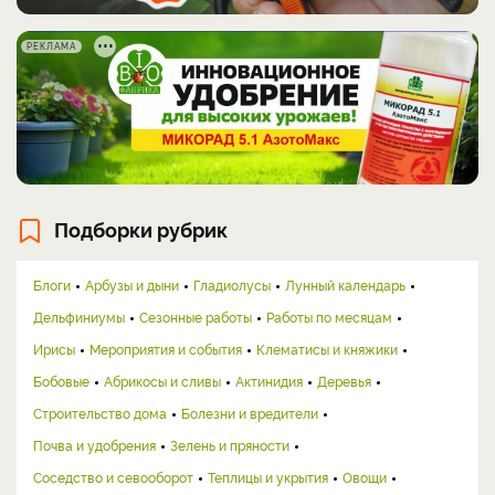
РЕКЛАМА
Подборки рубрик
Блоги
Арбузы и дыни
Гладиолусы
Лунный календарь
Дельфиниумы
Сезонные работы
Работы по месяцам
Ирисы
Мероприятия и события
Клематисы и княжики
Бобовые
Абрикосы и сливы
Актинидия
Деревья
Строительство дома
Болезни и вредители
Почва и удобрения
Зелень и пряности
Соседство и севооборот
Теплицы и укрытия
Овощи