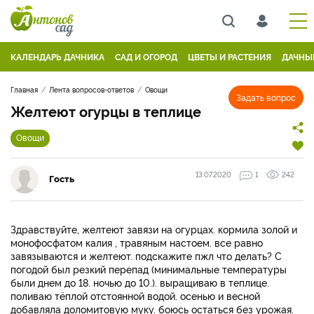
КАЛЕНДАРЬ ДАЧНИКА
САД И ОГОРОД
ЦВЕТЫ И РАСТЕНИЯ
ДАЧНЫ
Главная
Лента вопросов-ответов
Овощи
Задать вопрос
Желтеют огурцы в теплице
Овощи
13.07.2020
1
242
Гость
Здравствуйте, желтеют завязи на огурцах. кормила золой и
монофосфатом калия , травяным настоем. все равно
завязываются и желтеют. подскажите пжл что делать? С
погодой был резкий перепад (минимальные температуры
были днем до 18. ночью до 10.). выращиваю в теплице.
поливаю тёплой отстоянной водой. осенью и весной
добавляла доломитовую муку. боюсь остаться без урожая.