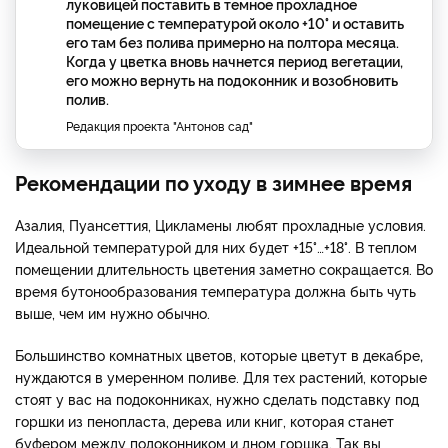
луковицей поставить в темное прохладное
помещение с температурой около +10° и оставить
его там без полива примерно на полтора месяца.
Когда у цветка вновь начнется период вегетации,
его можно вернуть на подоконник и возобновить
полив.
Редакция проекта "Антонов сад"
Рекомендации по уходу в зимнее время
Азалия, Пуансеттия, Цикламены любят прохладные условия.
Идеальной температурой для них будет +15
°
…+18
°
. В теплом
помещении длительность цветения заметно сокращается. Во
время бутонообразования температура должна быть чуть
выше, чем им нужно обычно.
Большинство комнатных цветов, которые цветут в декабре
,
нуждаются в умеренном поливе. Для тех растений, которые
стоят у вас на подоконниках, нужно сделать подставку под
горшки из пенопласта, дерева или книг, которая станет
буфером между подоконником и дном горшка. Так вы