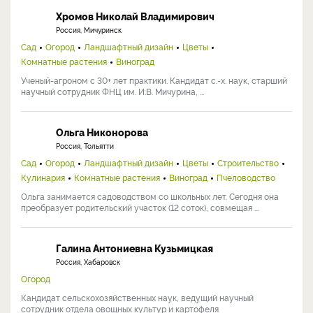
Хромов Николай Владимирович
Россия, Мичуринск
Сад
Огород
Ландшафтный дизайн
Цветы
Комнатные растения
Виноград
Ученый-агроном с 30+ лет практики. Кандидат с.-х. наук, старший
научный сотрудник ФНЦ им. И.В. Мичурина, ...
Ольга Никонорова
Россия, Тольятти
Сад
Огород
Ландшафтный дизайн
Цветы
Строительство
Кулинария
Комнатные растения
Виноград
Пчеловодство
Ольга занимается садоводством со школьных лет. Сегодня она
преобразует родительский участок (12 соток), совмещая ...
Галина Антониевна Кузьмицкая
Россия, Хабаровск
Огород
Кандидат сельскохозяйственных наук, ведущий научный
сотрудник отдела овощных культур и картофеля