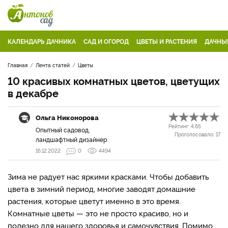
КАЛЕНДАРЬ ДАЧНИКА
САД И ОГОРОД
ЦВЕТЫ И РАСТЕНИЯ
ДАЧНЫ
Главная
Лента статей
Цветы
10 красивых комнатных цветов, цветущих
в декабре
Ольга Никонорова
Рейтинг:
4.65
Опытный садовод,
Проголосовало:
17
ландшафтный дизайнер
16.12.2022
0
4494
Зима не радует нас яркими красками. Чтобы добавить
цвета в зимний период, многие заводят домашние
растения, которые цветут именно в это время.
Комнатные цветы — это не просто красиво, но и
полезно для нашего здоровья и самочувствия. Помимо